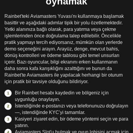
oynamak
Rainbet'teki Aviamasters Yuvası'nı kullanmaya başlamak
basittir ve aşağıdaki adımlar tipik bir yolu özetlemektedir.
Yetki alanınıza bağlı olarak, para yatırma veya çekme
işlemlerinden önce doğrulama talep edilebilir. Öncelikle
pratik yapmayı tercih ediyorsanız, mümkün olan yerlerde
demo seçeneğini arayın. Arayüz, denge, mevcut bahis,
dönüş kontrolleri ve ödeme tablosu gibi temel unsurları
içerir. Bazı oyuncular, bilgi ekranını erken kullanmanın
daha sonra kafa karışıklığını azalttığını ve bunun da
Rainbet'te Aviamasters ile yapılacak herhangi bir oturum
için pratik bir tavsiye olduğunu bildiriyor.
Bir Rainbet hesabı kaydedin ve bölgeniz için
uygunluğu onaylayın.
İstendiğinde e-postanızı veya telefonunuzu doğrulayın
—, istendiğinde KYC'yi tamamlar.
Kasiyeri ziyaret edin, bir ödeme yöntemi seçin ve para
yatırın.
Aviamasters Slot'u bulmak ve oyun lobisini açmak için