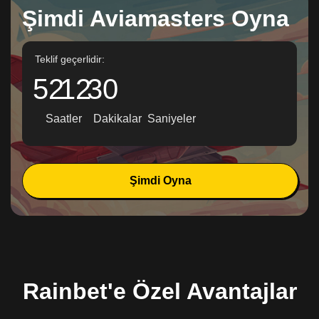
Şimdi Aviamasters Oyna
Teklif geçerlidir:
52
12
29
Saatler
Dakikalar
Saniyeler
Şimdi Oyna
Rainbet'e Özel Avantajlar