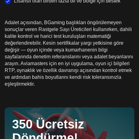
Lisanslı olan birden fazla dil ve bölge için destek
Adalet açısından, BGaming başlıkları öngörülemeyen
sonuçlar veren Rastgele Sayı Üreticileri kullanırken, dahili
kalite kontrol ve harici test kuruluşları matematiği
değerlendirebilir. Kesin sertifikalar yargı yetkisine göre
değişir — oyun içinde veya kumarhanenin bilgi
sayfalarında denetim referanslarını veya adalet beyanlarını
arayın. Aviamasters için en iyi uygulama, oyun içi bilgileri
RTP, oynaklık ve özellik davranışı açısından kontrol etmek
ve ardından bahis boyutlarını kendi risk toleransınızla
eşleştirmektir.
350 Ücretsiz
Döndürme!