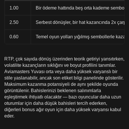
1.00
Bir ödeme hattında beş orta kademe sembolü
2.50
Serbest dönüşler, bir hat kazancında 2x çarpan
0.60
Temel oyun yolları yığılmış sembollerle kazanı
RTP, çok sayıda dönüş üzerinden teorik getiriyi yansıtırken,
volatilite kazançların sıklığını ve boyut profilini tanımlar.
Aviamasters Yuvası orta veya daha yüksek varyanslı bir
stile yaslanabilir, ancak son etiket bilgi panelinde gösterilir.
Maksimum kazanma potansiyeli de aynı şekilde oyunda
görüntülenir. Bahislerinizi beklenen salınımlarla
eşleştirmek ihtiyatlı olacaktır — bazı oyuncular daha uzun
oturumlar için daha düşük bahisleri tercih ederken,
diğerleri bonus ağır oyun için daha yüksek varyansı kabul
eder.