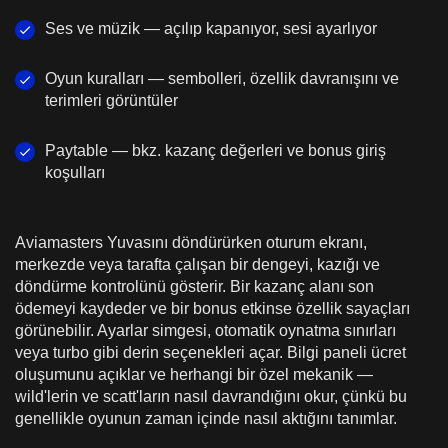
Ses ve müzik — açılıp kapanıyor, sesi ayarlıyor
Oyun kuralları — sembolleri, özellik davranışını ve
terimleri görüntüler
Paytable — bkz. kazanç değerleri ve bonus giriş
koşulları
Aviamasters Yuvasını döndürürken oturum ekranı,
merkezde veya tarafta çalışan bir dengeyi, kazığı ve
döndürme kontrolünü gösterir. Bir kazanç alanı son
ödemeyi kaydeder ve bir bonus etkinse özellik sayaçları
görünebilir. Ayarlar simgesi, otomatik oynatma sınırları
veya turbo gibi derin seçenekleri açar. Bilgi paneli ücret
oluşumunu açıklar ve herhangi bir özel mekanik —
wild'lerin ve scatt'ların nasıl davrandığını okur, çünkü bu
genellikle oyunun zaman içinde nasıl aktığını tanımlar.