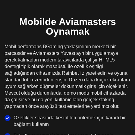
Mobilde Aviamasters
Oynamak
Mobil performans BGaming yaklaşımının merkezi bir
parçasıdır ve Aviamasters Yuvası ayrı bir uygulamaya
gerek kalmadan modern tarayıcılarda çalışır HTML5
desteği tipik olarak masaüstü ile özellik eşitliği
sağladığından cihazınızda Rainbet'i ziyaret edin ve oyuna
standart lobi üzerinden erişin. Düzen daha küçük ekranlara
uyum sağlarken düğmeler dokunmatik giriş için ölçeklenir.
Mevcut olduğu durumlarda, demo modu mobil cihazlarda
da çalışır ve bu da yeni kullanıcıların gerçek staking
yapmadan önce arayüzü test etmelerine yardımcı olur.
Özellikler sırasında kesintileri önlemek için kararlı bir
bağlantı kullanın