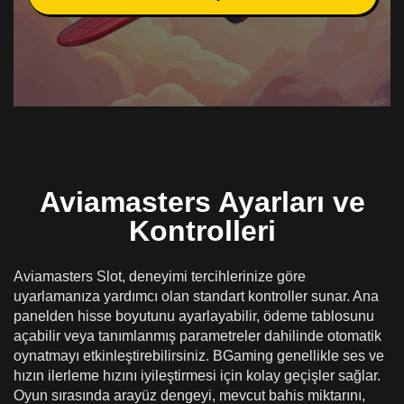
Aviamasters Ayarları ve
Kontrolleri
Aviamasters Slot, deneyimi tercihlerinize göre
uyarlamanıza yardımcı olan standart kontroller sunar. Ana
panelden hisse boyutunu ayarlayabilir, ödeme tablosunu
açabilir veya tanımlanmış parametreler dahilinde otomatik
oynatmayı etkinleştirebilirsiniz. BGaming genellikle ses ve
hızın ilerleme hızını iyileştirmesi için kolay geçişler sağlar.
Oyun sırasında arayüz dengeyi, mevcut bahis miktarını,