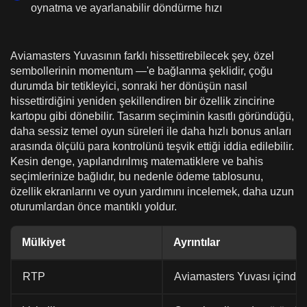
oynatma ve ayarlanabilir döndürme hızı
Aviamasters Yuvasının farklı hissettirebilecek şey, özel
sembollerinin momentum —'e bağlanma şeklidir, çoğu
durumda bir tetikleyici, sonraki her dönüşün nasıl
hissettirdiğini yeniden şekillendiren bir özellik zincirine
kartopu gibi dönebilir. Tasarım seçiminin kasıtlı göründüğü,
daha sessiz temel oyun süreleri ile daha hızlı bonus anları
arasında ölçülü para kontrolünü teşvik ettiği iddia edilebilir.
Kesin denge, yapılandırılmış matematiklere ve bahis
seçimlerinize bağlıdır, bu nedenle ödeme tablosunu,
özellik ekranlarını ve oyun yardımını incelemek, daha uzun
oturumlardan önce mantıklı yoldur.
Mülkiyet
Ayrıntılar
RTP
Aviamasters Yuvası içindeki